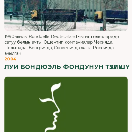
1990-жылы Bonduelle Deutschland чыгыш өлкөлөрүндө
сатуу бөлүмүн ачты. Ошентип компаниялар Чехияда,
Польшада, Венгрияда, Словенияда жана Россияда
ачылган
2004
ЛУИ БОНДЮЭЛЬ ФОНДУНУН ТҮЗҮЛҮШҮ