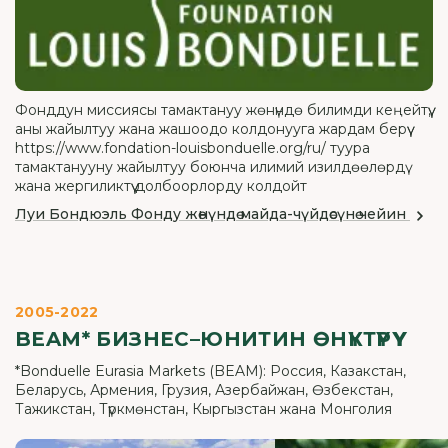
Фонддун миссиясы тамактануу жөнүндө билимди кеңейтүү,
аны жайылтуу жана жашоодо колдонууга жардам берүү
https://www.fondation-louisbonduelle.org/ru/ туура
тамактанууну жайылтуу боюнча илимий изилдөөлөрдү
жана жергиликтүү долбоорлорду колдойт
Луи Бондюэль Фонду жөнүндө майда-чүйдөсүнө чейин
2005-2022
BEAM* БИЗНЕС–ЮНИТИН ӨНҮКТҮРҮҮ
*Bonduelle Eurasia Markets (BEAM): Россия, Казакстан,
Беларусь, Армения, Грузия, Азербайжан, Өзбекстан,
Тажикстан, Түркмөнстан, Кыргызстан жана Монголия