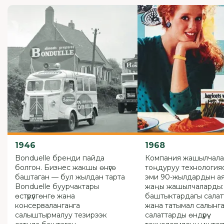
1946
1968
Bonduelle бренди пайда
Компания жашылчал
болгон. Бизнес жакшы өнүгө
тоңдуруу технологияс
баштаган — бул жылдан тарта
эми 90-жылдардын а
Bonduelle буурчактары
жаңы жашылчаларды:
өстүрүлгөнгө жана
баштыктардагы сала
консерваланганга
жана татымал салынг
салыштырмалуу тезирээк
салаттарды өндүрүү