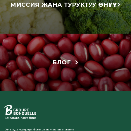
МИССИЯ ЖАНА ТУРУКТУУ ӨНҮГҮҮ
БЛОГ
Биз адамдарды өз жыргалчылыгы жана