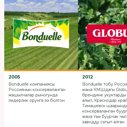
2005
2012
Bonduelle компаниясы
Bonduelle тобу Росс
Россиянын консерваланган
жана КМШдагы Glob
жашылчалар рыногунда
брендине укуктарды
лидерлик орунга ээ болгон
алып, Краснодар кра
Тимашевск шаарынд
консерваланган буурча
жана төө буурчак чыг
заводду сатып алган