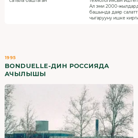
сатыла баштаган
технологиясын иштеп
Ал эми 2000-жылдар
башында даяр салат
чыгарууну ишке кирг
1995
BONDUELLE-ДИН РОССИЯДА
АЧЫЛЫШЫ