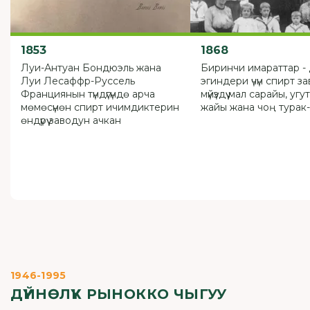
1853
1868
Луи-Антуан Бондюэль жана
Биринчи имараттар -
Луи Лесаффр-Руссель
эгиндери үчүн спирт з
Франциянын түндүгүндө арча
мүйүздүү мал сарайы, уг
мөмөсүнөн спирт ичимдиктерин
жайы жана чоң турак
өндүрүү заводун ачкан
1946-1995
ДҮЙНӨЛҮК РЫНОККО ЧЫГУУ