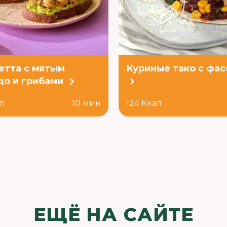
етта с мятым
Куриные тако с фа
до и грибами
ал
10 мин
124 Ккал
ЕЩЁ НА САЙТЕ