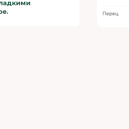
сладкими
ое.
Перец