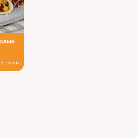
солью
30 мин