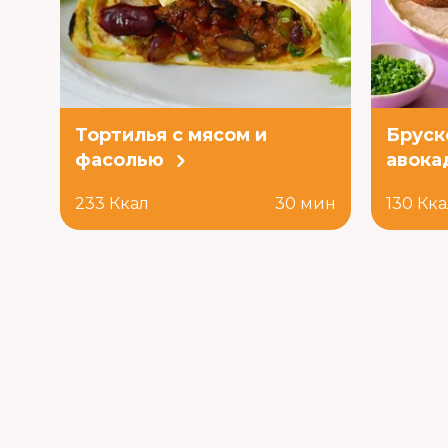
Тортилья с мясом и
Бруск
фасолью
авока
233 Ккал
30 мин
130 Кк