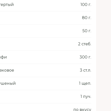
тертый
100 г.
80 г.
50 г.
2 стеб.
аифи
300 г.
вковое
3 ст.л.
сушеный
1 щеп.
1 пуч.
по вкусу