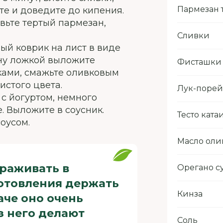
Пармезан 
те и доведите до кипения.
авьте тертый пармезан,
Сливки
ый коврик на лист в виде
ину ложкой выложите
Фисташки
ками, смажьте оливковым
истого цвета.
Лук-порей
 с йогуртом, немного
. Выложите в соусник.
Тесто кат
соусом.
Масло оли
раживать в
Орегано 
готовления держать
Кинза
аче оно очень
з него делают
Соль