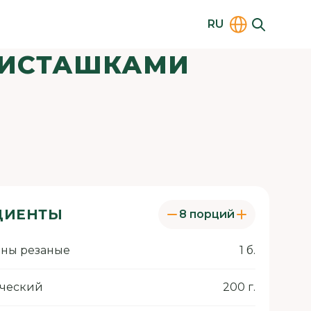
RU
 ФИСТАШКАМИ
ДИЕНТЫ
8 порций
ны резаные
1 б.
еческий
200 г.