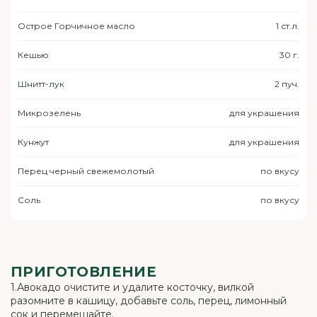
Острое Горчичное масло
1 ст.л.
Кешью
30 г.
Шнитт-лук
2 пуч.
Микрозелень
для украшения
Кунжут
для украшения
Перец черный свежемолотый
по вкусу
Соль
по вкусу
ПРИГОТОВЛЕНИЕ
1.Авокадо очистите и удалите косточку, вилкой
разомните в кашицу, добавьте соль, перец, лимонный
сок и перемешайте.